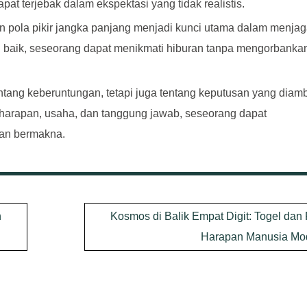
at terjebak dalam ekspektasi yang tidak realistis.
n pola pikir jangka panjang menjadi kunci utama dalam menja
 baik, seseorang dapat menikmati hiburan tanpa mengorbanka
tang keberuntungan, tetapi juga tentang keputusan yang diamb
 harapan, usaha, dan tanggung jawab, seseorang dapat
dan bermakna.
n
Kosmos di Balik Empat Digit: Togel dan
Harapan Manusia Mo