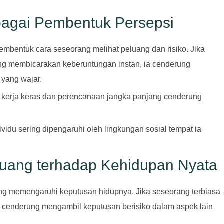
bagai Pembentuk Persepsi
mbentuk cara seseorang melihat peluang dan risiko. Jika
ing membicarakan keberuntungan instan, ia cenderung
 yang wajar.
kerja keras dan perencanaan jangka panjang cenderung
idu sering dipengaruhi oleh lingkungan sosial tempat ia
luang terhadap Kehidupan Nyata
g memengaruhi keputusan hidupnya. Jika seseorang terbiasa
cenderung mengambil keputusan berisiko dalam aspek lain