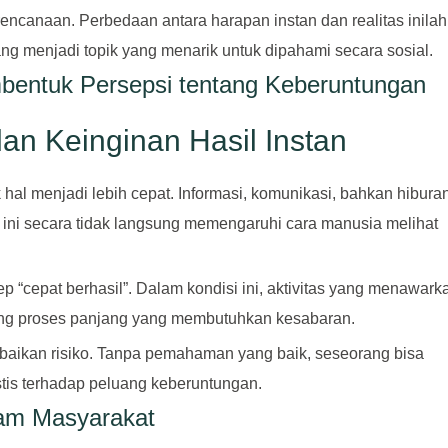
encanaan. Perbedaan antara harapan instan dan realitas inilah
 menjadi topik yang menarik untuk dipahami secara sosial.
bentuk Persepsi tentang Keberuntungan
an Keinginan Hasil Instan
l menjadi lebih cepat. Informasi, komunikasi, bahkan hibura
a ini secara tidak langsung memengaruhi cara manusia melihat
 “cepat berhasil”. Dalam kondisi ini, aktivitas yang menawark
ding proses panjang yang membutuhkan kesabaran.
gabaikan risiko. Tanpa pemahaman yang baik, seseorang bisa
istis terhadap peluang keberuntungan.
lam Masyarakat