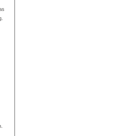
as
g.
n.