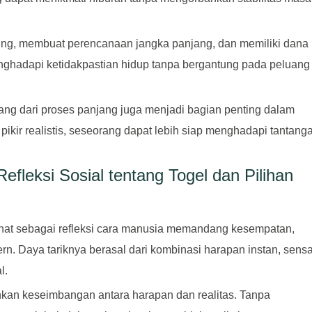
ng, membuat perencanaan jangka panjang, dan memiliki dana
hadapi ketidakpastian hidup tanpa bergantung pada peluang
ng dari proses panjang juga menjadi bagian penting dalam
ikir realistis, seseorang dapat lebih siap menghadapi tantang
efleksi Sosial tentang Togel dan Pilihan
lihat sebagai refleksi cara manusia memandang kesempatan,
n. Daya tariknya berasal dari kombinasi harapan instan, sensa
l.
an keseimbangan antara harapan dan realitas. Tanpa