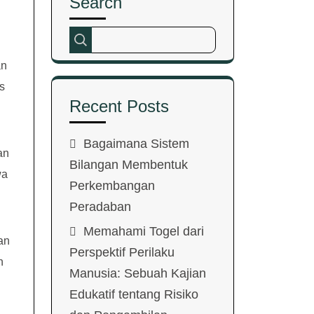
Search
an
s
Recent Posts
Bagaimana Sistem
an
Bilangan Membentuk
wa
Perkembangan
Peradaban
Memahami Togel dari
an
Perspektif Perilaku
n
Manusia: Sebuah Kajian
Edukatif tentang Risiko