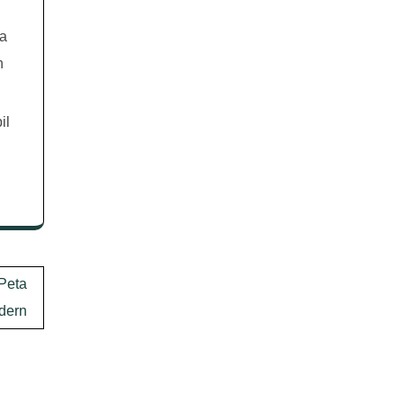
ga
n
il
 Peta
dern