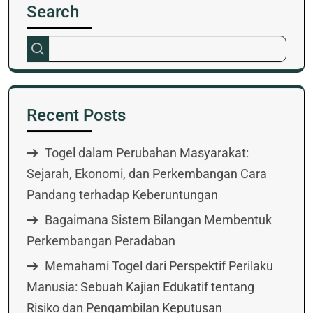
Search
Recent Posts
Togel dalam Perubahan Masyarakat:
Sejarah, Ekonomi, dan Perkembangan Cara
Pandang terhadap Keberuntungan
Bagaimana Sistem Bilangan Membentuk
Perkembangan Peradaban
Memahami Togel dari Perspektif Perilaku
Manusia: Sebuah Kajian Edukatif tentang
Risiko dan Pengambilan Keputusan