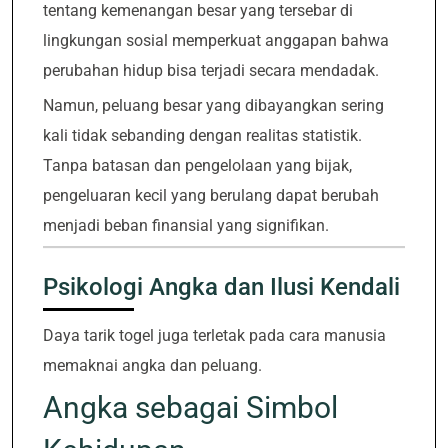
tentang kemenangan besar yang tersebar di
lingkungan sosial memperkuat anggapan bahwa
perubahan hidup bisa terjadi secara mendadak.
Namun, peluang besar yang dibayangkan sering
kali tidak sebanding dengan realitas statistik.
Tanpa batasan dan pengelolaan yang bijak,
pengeluaran kecil yang berulang dapat berubah
menjadi beban finansial yang signifikan.
Psikologi Angka dan Ilusi Kendali
Daya tarik togel juga terletak pada cara manusia
memaknai angka dan peluang.
Angka sebagai Simbol