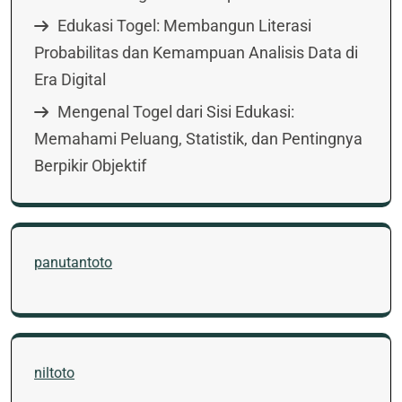
Edukasi Togel: Membangun Literasi
Probabilitas dan Kemampuan Analisis Data di
Era Digital
Mengenal Togel dari Sisi Edukasi:
Memahami Peluang, Statistik, dan Pentingnya
Berpikir Objektif
panutantoto
niltoto